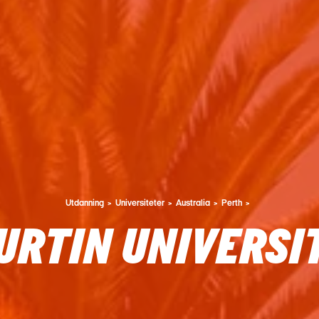
Utdanning
Universiteter
Australia
Perth
URTIN UNIVERSI