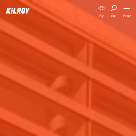
Meny
Fly
Søk