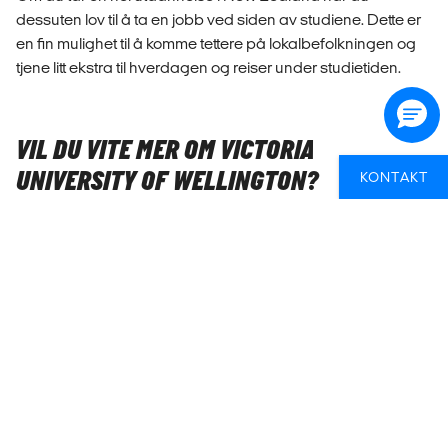
dessuten lov til å ta en jobb ved siden av studiene. Dette er
en fin mulighet til å komme tettere på lokalbefolkningen og
tjene litt ekstra til hverdagen og reiser under studietiden.
VIL DU VITE MER OM VICTORIA
UNIVERSITY OF WELLINGTON?
KONTAKT
Fant du ikke det du lette etter, eller har du flere spørsmål om
å studere i New Zealand? Book et møte med oss! Våre
studieveiledere har lang erfaring med å sende norske
studenter til utlandet og kan svare på nesten alt du lurer på.
Når du søker studier i utlandet hos oss, kan du være trygg
på god, tilstrekkelig og redelig informasjon, og den beste
veiledningen på veien til dine studier i utlandet.
Vår hjelp er dessuten helt gratis og uforpliktende, så ikke nøl
med å ta kontakt!