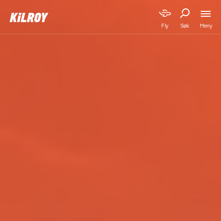
Meny
Fly
Søk