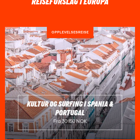
REISEFORSLAG I EUROPA
OPPLEVELSESREISE
KULTUR OG SURFING I SPANIA &
PORTUGAL
Fra 30 150 NOK