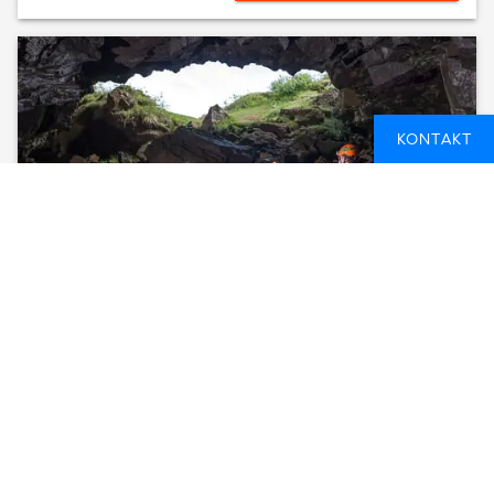
KONTAKT
UNDERWORLD - RAUFARHÓLSHELLIR LAVA
TUNNEL TOUR
REYKJAVIK, ISLAND
3 TIMER
FROM
1 529 NOK
SEE AVAILABLE DATES