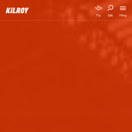
Meny
Fly
Søk