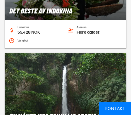
DET BESTE AV INDOKINA
Priser fra
Avreise
55,428 NOK
Flere datoer!
Varighet
KONTAKT
EN MÅNED MED FRIVILLIG ARBEID OG
OPPLEVELSER I COSTA RICA