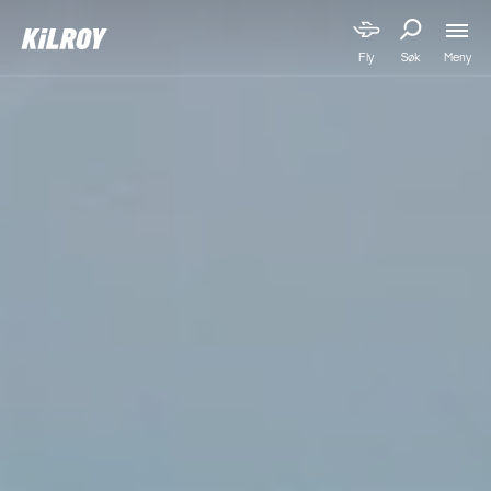
Meny
Fly
Søk