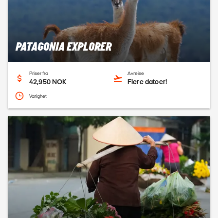
PATAGONIA EXPLORER
Priser fra
Avreise
42,950 NOK
Flere datoer!
Varighet