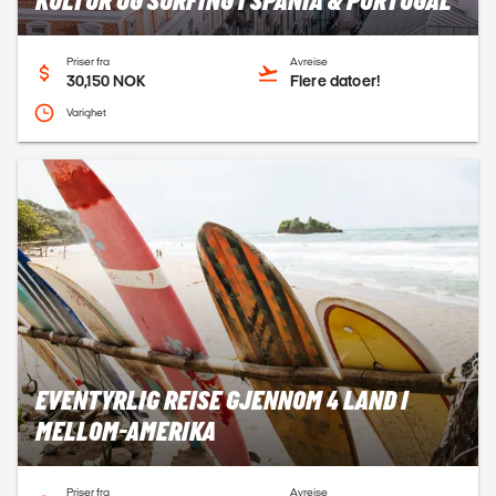
KULTUR OG SURFING I SPANIA & PORTUGAL
Priser fra
Avreise
30,150 NOK
Flere datoer!
Varighet
EVENTYRLIG REISE GJENNOM 4 LAND I
MELLOM-AMERIKA
Priser fra
Avreise