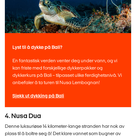
Lyst til å dykke på Bali?
En fantastisk verden venter deg under vann, og vi
kan friste med forskjellige dykkerpakker og
dykkerkurs på Bali – tilpasset ulike ferdighetsnivå. Vi
anbefaler å ta turen til Nusa Lembognan!
Sjekk ut dykking på Bali
4. Nusa Dua
Denne luksuriøse 14 kilometer-lange stranden har nok av
plass til å boltre seg å! Det klare vannet som bugner av