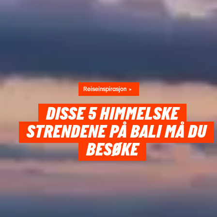
Reiseinspirasjon
DISSE 5 HIMMELSKE
STRENDENE PÅ BALI MÅ DU
BESØKE