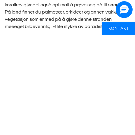
korallrev gjør det også optimalt å prøve seg på litt snorkling.
På land finner du palmetrær, orkideer og annen vakker
vegetasjon som er med på å gjøre denne stranden
meeeget bildevennlig. Et lite stykke av paradis!
KONTAKT
Passer for:
Deg som liker å nyte utsikten, en rolig strandferie
og snorkling