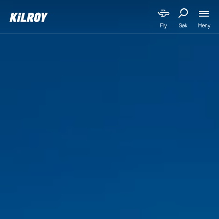
Meny
Fly
Søk