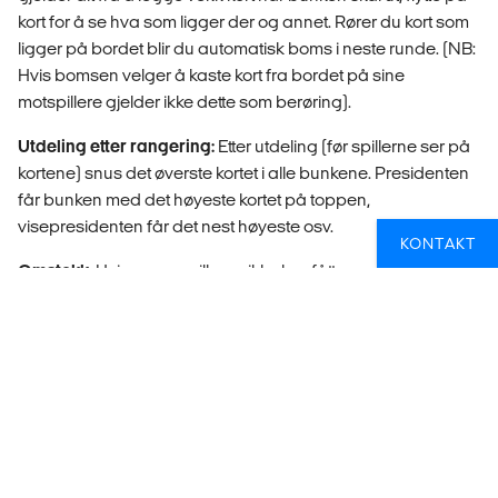
kort for å se hva som ligger der og annet. Rører du kort som
ligger på bordet blir du automatisk boms i neste runde. (NB:
Hvis bomsen velger å kaste kort fra bordet på sine
motspillere gjelder ikke dette som berøring).
Utdeling etter rangering:
Etter utdeling (før spillerne ser på
kortene) snus det øverste kortet i alle bunkene. Presidenten
får bunken med det høyeste kortet på toppen,
visepresidenten får det nest høyeste osv.
KONTAKT
Omstokk:
Hvis en av spillerne ikke har fått noen bildekort
etter at kortstokken er utdelt blir bunken stokket og kortene
delt ut på nytt.
Lureboms:
Hvis presidenten glemmer å gi kort til bomsen før
første kort er lagt på bordet ved spillets start, kan bomsen
velge å bytte sine kort med presidentens. Det vil si at
bomsen og presidenten bytter bunker.
Plassering:
Plasseringen rundt bordet gjenspeiler