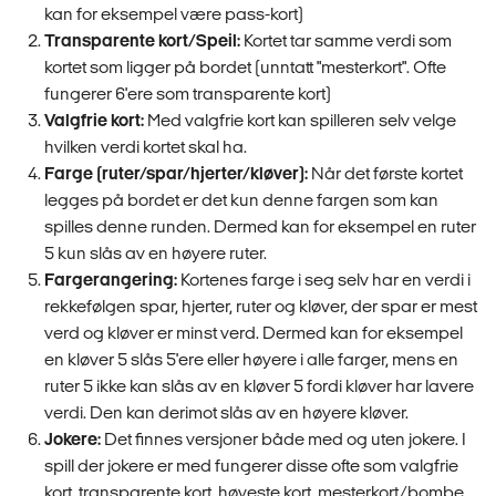
kan for eksempel være pass-kort)
Transparente kort/Speil:
Kortet tar samme verdi som
kortet som ligger på bordet (unntatt "mesterkort". Ofte
fungerer 6'ere som transparente kort)
Valgfrie kort:
Med valgfrie kort kan spilleren selv velge
hvilken verdi kortet skal ha.
Farge (ruter/spar/hjerter/kløver):
Når det første kortet
legges på bordet er det kun denne fargen som kan
spilles denne runden. Dermed kan for eksempel en ruter
5 kun slås av en høyere ruter.
Fargerangering:
Kortenes farge i seg selv har en verdi i
rekkefølgen spar, hjerter, ruter og kløver, der spar er mest
verd og kløver er minst verd. Dermed kan for eksempel
en kløver 5 slås 5'ere eller høyere i alle farger, mens en
ruter 5 ikke kan slås av en kløver 5 fordi kløver har lavere
verdi. Den kan derimot slås av en høyere kløver.
Jokere:
Det finnes versjoner både med og uten jokere. I
spill der jokere er med fungerer disse ofte som valgfrie
kort, transparente kort, høyeste kort, mesterkort/bombe