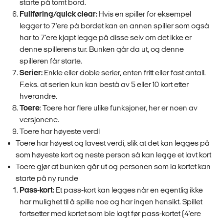
starte på tomt bord.
Fullføring/quick clear:
Hvis en spiller for eksempel
legger to 7'ere på bordet kan en annen spiller som også
har to 7'ere kjapt legge på disse selv om det ikke er
denne spillerens tur. Bunken går da ut, og denne
spilleren får starte.
Serier:
Enkle eller doble serier, enten fritt eller fast antall.
F.eks. at serien kun kan bestå av 5 eller 10 kort etter
hverandre.
Toere
: Toere har flere ulike funksjoner, her er noen av
versjonene.
Toere har høyeste verdi
Toere har høyest og lavest verdi, slik at det kan legges på
som høyeste kort og neste person så kan legge et lavt kort
Toere gjør at bunken går ut og personen som la kortet kan
starte på ny runde
Pass-kort:
Et pass-kort kan legges når en egentlig ikke
har mulighet til å spille noe og har ingen hensikt. Spillet
fortsetter med kortet som ble lagt før pass-kortet (4'ere