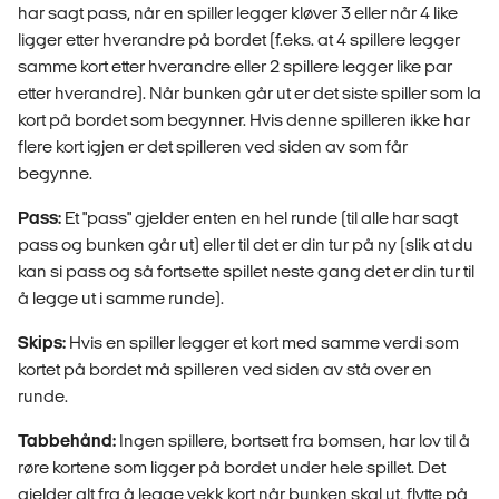
har sagt pass, når en spiller legger kløver 3 eller når 4 like
ligger etter hverandre på bordet (f.eks. at 4 spillere legger
samme kort etter hverandre eller 2 spillere legger like par
etter hverandre). Når bunken går ut er det siste spiller som la
kort på bordet som begynner. Hvis denne spilleren ikke har
flere kort igjen er det spilleren ved siden av som får
begynne.
Pass:
Et "pass" gjelder enten en hel runde (til alle har sagt
pass og bunken går ut) eller til det er din tur på ny (slik at du
kan si pass og så fortsette spillet neste gang det er din tur til
å legge ut i samme runde).
Skips:
Hvis en spiller legger et kort med samme verdi som
kortet på bordet må spilleren ved siden av stå over en
runde.
Tabbehånd:
Ingen spillere, bortsett fra bomsen, har lov til å
røre kortene som ligger på bordet under hele spillet. Det
gjelder alt fra å legge vekk kort når bunken skal ut, flytte på