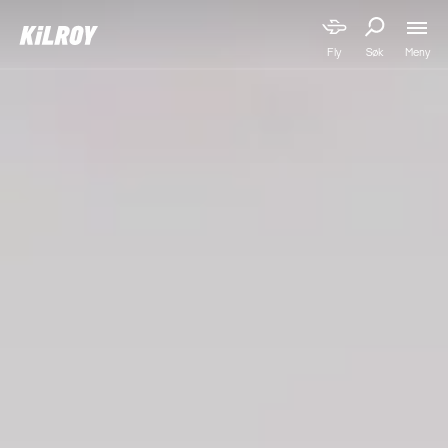
Meny
Fly
Søk