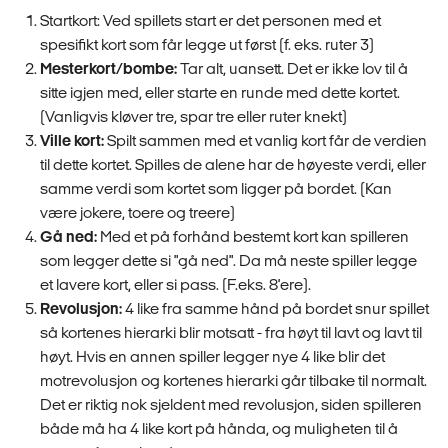
Startkort: Ved spillets start er det personen med et
spesifikt kort som får legge ut først (f. eks. ruter 3)
Mesterkort/bombe:
Tar alt, uansett. Det er ikke lov til å
sitte igjen med, eller starte en runde med dette kortet.
(Vanligvis kløver tre, spar tre eller ruter knekt)
Ville kort:
Spilt sammen med et vanlig kort får de verdien
til dette kortet. Spilles de alene har de høyeste verdi, eller
samme verdi som kortet som ligger på bordet. (Kan
være jokere, toere og treere)
Gå ned:
Med et på forhånd bestemt kort kan spilleren
som legger dette si "gå ned". Da må neste spiller legge
et lavere kort, eller si pass. (F.eks. 8'ere).
Revolusjon:
4 like fra samme hånd på bordet snur spillet
så kortenes hierarki blir motsatt - fra høyt til lavt og lavt til
høyt. Hvis en annen spiller legger nye 4 like blir det
motrevolusjon og kortenes hierarki går tilbake til normalt.
Det er riktig nok sjeldent med revolusjon, siden spilleren
både må ha 4 like kort på hånda, og muligheten til å