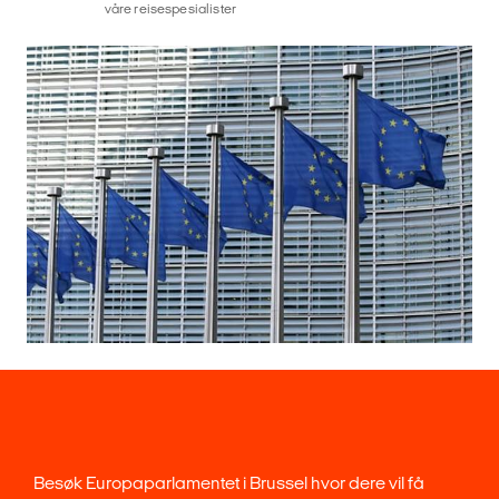
våre reisespesialister
Besøk Europaparlamentet i Brussel hvor dere vil få