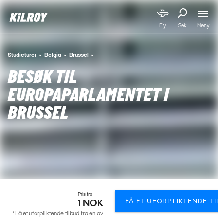
Meny
Fly
Søk
Studieturer
Belgia
Brussel
BESØK TIL
EUROPAPARLAMENTET I
BRUSSEL
Pris fra
FÅ ET UFORPLIKTENDE T
1 NOK
*Få et uforpliktende tilbud fra en av