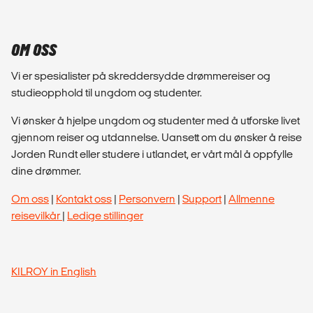
OM OSS
Vi er spesialister på skreddersydde drømmereiser og
studieopphold til ungdom og studenter.
Vi ønsker å hjelpe ungdom og studenter med å utforske livet
gjennom reiser og utdannelse. Uansett om du ønsker å reise
Jorden Rundt eller studere i utlandet, er vårt mål å oppfylle
dine drømmer.
Om oss
|
Kontakt oss
|
Personvern
|
Support
|
Allmenne
reisevilkår
|
Ledige stillinger
KILROY in English