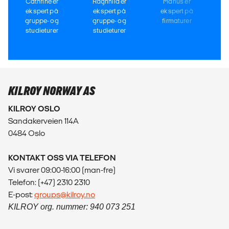
Cathrine er
Ragnhild er
Marius er
ekspert på
ekspert på
ekspert på
gruppe- og
gruppe- og
firmaturer
studieturer
studieturer
KILROY NORWAY AS
KILROY OSLO
Sandakerveien 114A
0484 Oslo
KONTAKT OSS VIA TELEFON
Vi svarer 09:00-16:00 (man-fre)
Telefon: (+47) 2310 2310
E-post:
groups@kilroy.no
KILROY org. nummer: 940 073 251