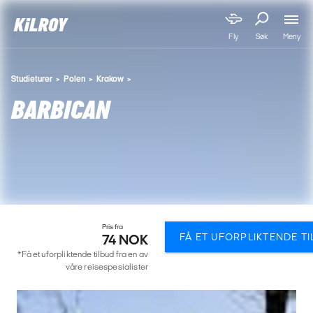
Meny
Fly
Søk
Studieturer
Polen
Krakow
BARBICAN
Pris fra
FÅ ET UFORPLIKTENDE T
74 NOK
*Få et uforpliktende tilbud fra en av
våre reisespesialister