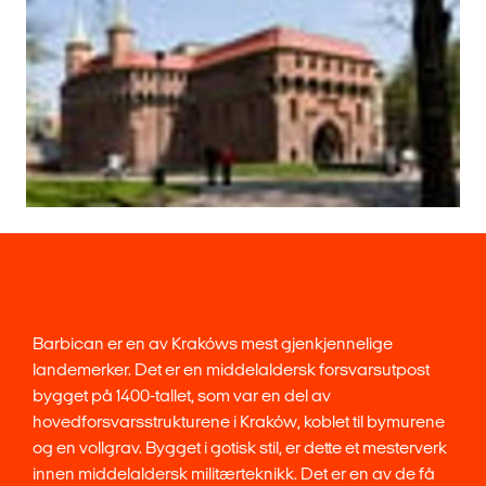
Barbican er en av Krakóws mest gjenkjennelige
landemerker. Det er en middelaldersk forsvarsutpost
bygget på 1400-tallet, som var en del av
hovedforsvarsstrukturene i Kraków, koblet til bymurene
og en vollgrav. Bygget i gotisk stil, er dette et mesterverk
innen middelaldersk militærteknikk. Det er en av de få