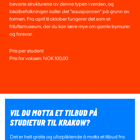
bevarte strukturene av denne typen i verden, og
lokalbefolkningen kaller det “sauspannen” på grunn av
formen. Fra april til oktober fungerer det som et
friluftsmuseum, der du kan lære mye om gamle bymurer
og forsvar.
Pris per student
Pris for voksen: NOK 100,00
VIL DU MOTTA ET TILBUD PÅ
STUDIETUR TIL KRAKOW?
Det er helt gratis og uforpliktende å motta et tilbud fra