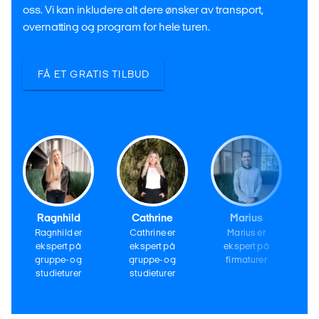
oss. Vi kan inkludere alt dere ønsker av transport,
overnatting og program for hele turen.
FÅ ET GRATIS TILBUD
Ragnhild
Cathrine
Marius
Ragnhild er
Cathrine er
Marius er
ekspert på
ekspert på
ekspert på
gruppe- og
gruppe- og
firmaturer
studieturer
studieturer