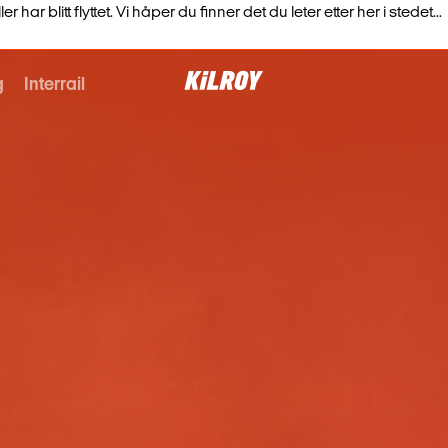
har blitt flyttet. Vi håper du finner det du leter etter her i stedet...
g
Interrail