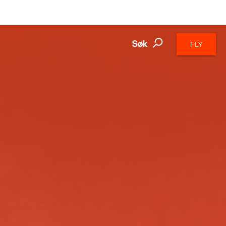
Søk
FLY