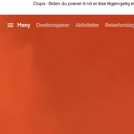
Oops - Siden du prøver å nå er ikke tilgjengelig eller 
Meny
Destinasjoner
Aktiviteter
Reiseforsla