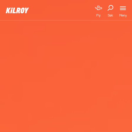
Meny
Fly
Søk