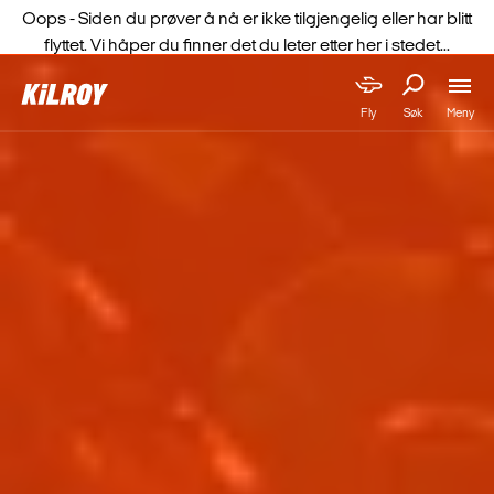
Oops - Siden du prøver å nå er ikke tilgjengelig eller har blitt
flyttet. Vi håper du finner det du leter etter her i stedet...
Meny
Fly
Søk