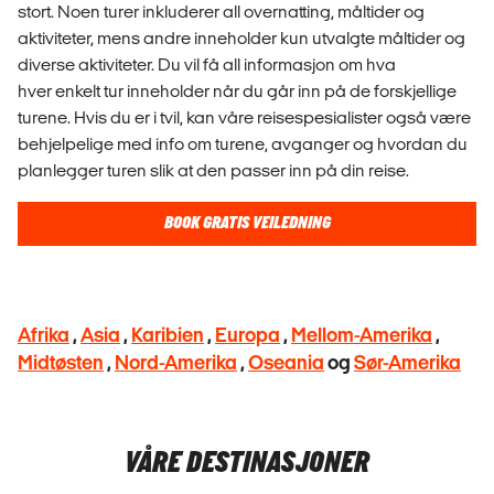
stort. Noen turer inkluderer all overnatting, måltider og
aktiviteter, mens andre inneholder kun utvalgte måltider og
diverse aktiviteter. Du vil få all informasjon om hva
hver enkelt tur inneholder når du går inn på de forskjellige
turene. Hvis du er i tvil, kan våre reisespesialister også være
behjelpelige med info om turene, avganger og hvordan du
planlegger turen slik at den passer inn på din reise.
BOOK GRATIS VEILEDNING
Afrika
,
Asia
,
Karibien
,
Europa
,
Mellom-Amerika
,
Midtøsten
,
Nord-Amerika
,
Oseania
og
Sør-Amerika
VÅRE DESTINASJONER