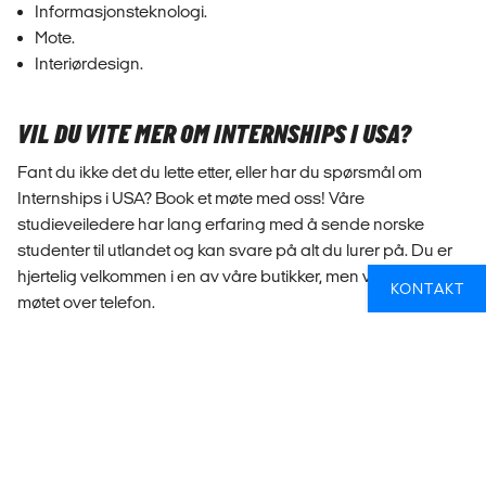
Informasjonsteknologi.
Mote.
Interiørdesign.
VIL DU VITE MER OM INTERNSHIPS I USA?
Fant du ikke det du lette etter, eller har du spørsmål om
Internships i USA? Book et møte med oss! Våre
studieveiledere har lang erfaring med å sende norske
studenter til utlandet og kan svare på alt du lurer på. Du er
hjertelig velkommen i en av våre butikker, men vi kan også ta
KONTAKT
møtet over telefon.
BOOK GRATIS VEILEDNING
KJEKT Å VITE OM INTERNSHIP I USA