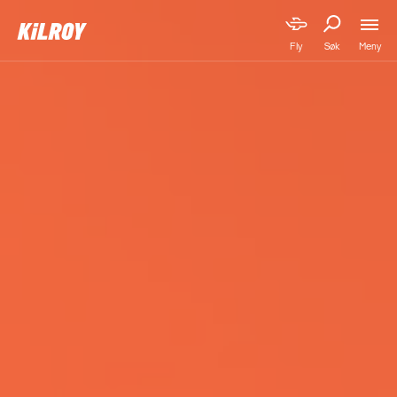
Meny
Fly
Søk