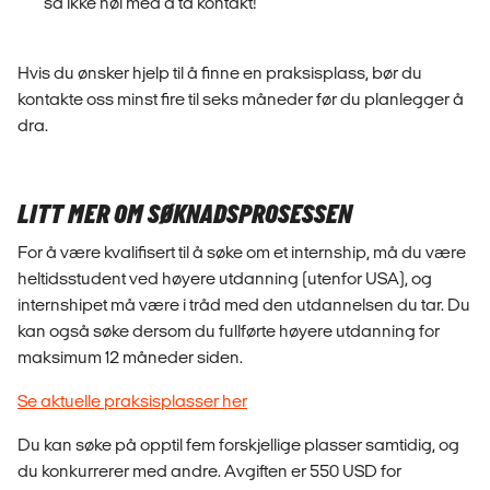
så ikke nøl med å ta kontakt!
Hvis du ønsker hjelp til å finne en praksisplass, bør du
kontakte oss minst fire til seks måneder før du planlegger å
dra.
LITT MER OM SØKNADSPROSESSEN
For å være kvalifisert til å søke om et internship, må du være
heltidsstudent ved høyere utdanning (utenfor USA), og
internshipet må være i tråd med den utdannelsen du tar. Du
kan også søke dersom du fullførte høyere utdanning for
maksimum 12 måneder siden.
Se aktuelle praksisplasser her
Du kan søke på opptil fem forskjellige plasser samtidig, og
du konkurrerer med andre. Avgiften er 550 USD for