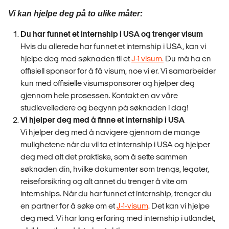
Vi kan hjelpe deg på to ulike måter:
Du har funnet et internship i USA og trenger visum
Hvis du allerede har funnet et internship i USA, kan vi
hjelpe deg med søknaden til et
J-1 visum.
Du må ha en
offisiell sponsor for å få visum, noe vi er. Vi samarbeider
kun med offisielle visumsponsorer og hjelper deg
gjennom hele prosessen. Kontakt en av våre
studieveiledere og begynn på søknaden i dag!
Vi hjelper deg med å finne et internship i USA
Vi hjelper deg med å navigere gjennom de mange
mulighetene når du vil ta et internship i USA og hjelper
deg med alt det praktiske, som å sette sammen
søknaden din, hvilke dokumenter som trengs, legater,
reiseforsikring og alt annet du trenger å vite om
internships. Når du har funnet et internship, trenger du
en partner for å søke om et
J-1-visum
. Det kan vi hjelpe
deg med. Vi har lang erfaring med internship i utlandet,