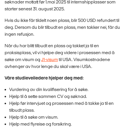
søknader mottatt før 1.mai 2025 til internshipplasser som
starter senest 31. august 2025.
Hvis du ikke får tildelt noen plass, blir 500 USD refundert til
deg. Dersom du blir tilbudt en plass, men takker nei, får du
ingen refusjon.
Når du har blitt tilbudt en plass og takket ja til en
praksisplass, vil vi hjelpe deg videre i prosessen med å
søke om visum og
J1-visum
til USA. Visumkostnadene
avhenger av hvor lenge du skal være i USA.
Våre studieveiledere hjelper deg med:
Vurdering av din kvalifisering for å søke.
Hjelp til å sette sammen CV og søknad.
Hjelp før intervjuet og prosessen med å takke ja til en
tilbudt plass.
Hjelp til å søke om visum.
Hjelp med flyreise og forsikring.