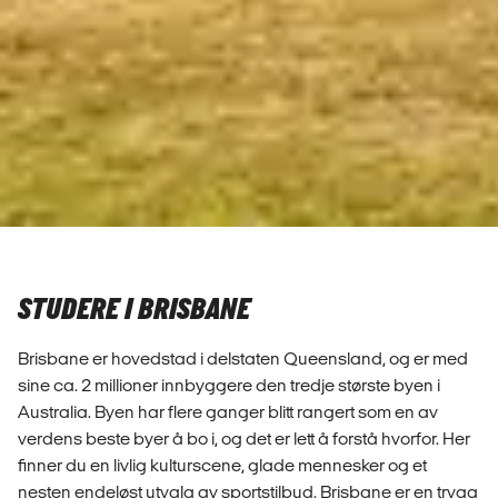
STUDERE I BRISBANE
Brisbane er hovedstad i delstaten Queensland, og er med
sine ca. 2 millioner innbyggere den tredje største byen i
Australia. Byen har flere ganger blitt rangert som en av
verdens beste byer å bo i, og det er lett å forstå hvorfor. Her
finner du en livlig kulturscene, glade mennesker og et
nesten endeløst utvalg av sportstilbud. Brisbane er en trygg