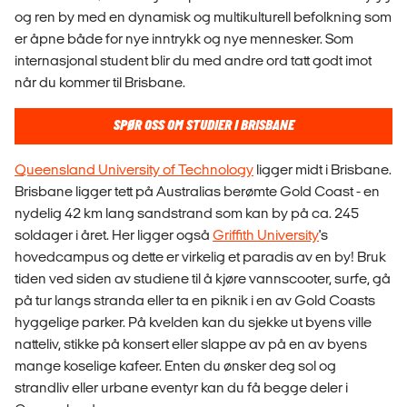
og ren by med en dynamisk og multikulturell befolkning som
er åpne både for nye inntrykk og nye mennesker. Som
internasjonal student blir du med andre ord tatt godt imot
når du kommer til Brisbane.
SPØR OSS OM STUDIER I BRISBANE
Queensland University of Technology
ligger midt i Brisbane.
Brisbane ligger tett på Australias berømte Gold Coast - en
nydelig 42 km lang sandstrand som kan by på ca. 245
soldager i året. Her ligger også
Griffith University
's
hovedcampus og dette er virkelig et paradis av en by! Bruk
tiden ved siden av studiene til å kjøre vannscooter, surfe, gå
på tur langs stranda eller ta en piknik i en av Gold Coasts
hyggelige parker. På kvelden kan du sjekke ut byens ville
natteliv, stikke på konsert eller slappe av på en av byens
mange koselige kafeer. Enten du ønsker deg sol og
strandliv eller urbane eventyr kan du få begge deler i