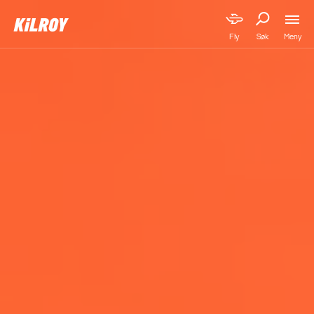
Meny
Fly
Søk