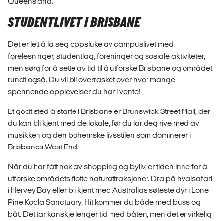
Queensland.
STUDENTLIVET I BRISBANE
Det er lett å la seg oppsluke av campuslivet med
forelesninger, studentlag, foreninger og sosiale aktiviteter,
men sørg for å sette av tid til å utforske Brisbane og området
rundt også. Du vil bli overrasket over hvor mange
spennende opplevelser du har i vente!
Et godt sted å starte i Brisbane er Brunswick Street Mall, der
du kan bli kjent med de lokale, før du lar deg rive med av
musikken og den bohemske livsstilen som dominerer i
Brisbanes West End.
Når du har fått nok av shopping og byliv, er tiden inne for å
utforske områdets flotte naturattraksjoner. Dra på hvalsafari
i Hervey Bay eller bli kjent med Australias søteste dyr i Lone
Pine Koala Sanctuary. Hit kommer du både med buss og
båt. Det tar kanskje lenger tid med båten, men det er virkelig