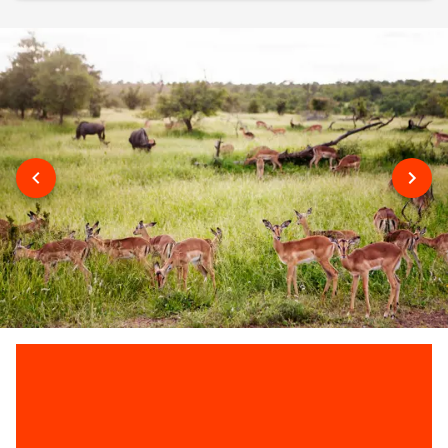
strender hvor du kan slappe av og la Mosambik herlige
varme synke inn. Etter noen late dager på beachen er det
klart for litt aktiviteter, så sleng deg på en av sjøsafariene
som arrangeres herfra. Sjansen er stor for at du får snorkle
med verdens største fisk, hvalhaien! Dette enorme - dog
harmløse - sjødyret kan bli opptil 12 meter lang og er for
mange det absolutte høydepunkt ved en reise til Mosambik.
BAZARUTO ARCHIPELAGO
Har du litt ekstra valuta tilgode er den idylliske øygruppen
Bazaruto Archipelago absolutt verdt investeringen.
Beliggende 400 km nord for Tofo er dette en beskyttet
nasjonalpark uten noen som helst form for veier, butikker
eller turistattraksjoner - rett og slett et paradis med fantastisk
vakker natur! Men vær obs på at med sin unike og fjerne
beliggenhet er pris pr overnatting på en av de fem øyene
atskillig høyere sammenlignet med Tofo. Er du på jakt etter
det virkelige Afrika som enda har tilgode å bli rent ned av