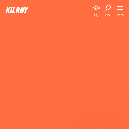
Meny
Fly
Søk