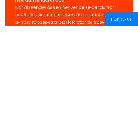
Når du sender oss en henvendelse der du har
angitt dine ønsker om reisemål og budsjett, vil en
KONTAKT
av våre reisespesialister lete etter de beste
billettene og mulighetene, og deretter ta kontakt
med deg.
DESIGN DIN EGEN REISE
VIL DU HA MER INFORMASJON OM
HVORDAN DU KAN FÅ MEST UT AV
REISEN DIN TIL MOSAMBIK?
Enten du planlegger en spesifikk tur eller drømmer om
en lengre reise hvor Mosambik er et av stoppene på