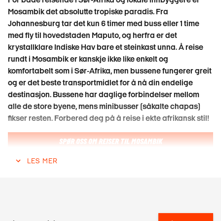
Mosambik det absolutte tropiske paradis. Fra
Johannesburg tar det kun 6 timer med buss eller 1 time
med fly til hovedstaden Maputo, og herfra er det
krystallklare Indiske Hav bare et steinkast unna. Å reise
rundt i Mosambik er kanskje ikke like enkelt og
komfortabelt som i Sør-Afrika, men bussene fungerer greit
og er det beste transportmidlet for å nå din endelige
destinasjon. Bussene har daglige forbindelser mellom
alle de store byene, mens minibusser (såkalte chapas)
fikser resten. Forbered deg på å reise i ekte afrikansk stil!
SPØR OSS OM REISER TIL MOSAMBIK
LES MER
MAPUTO
Før du dypper tærne i det Indiske Hav anbefaler vi at du tar
deg tid til å utforske Maputo - en gammel portugisisk koloni
hvor det bak krigsherjede historier skjuler seg en ny og