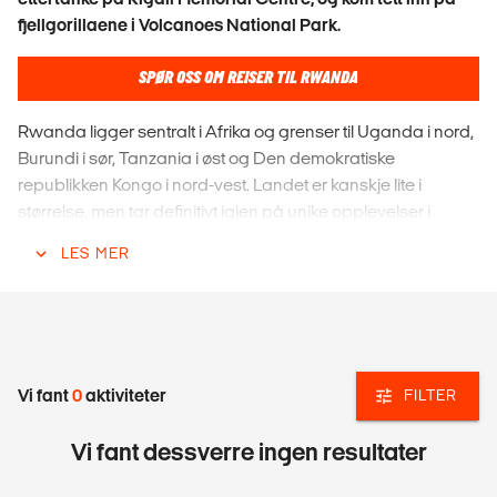
fjellgorillaene i Volcanoes National Park.
SPØR OSS OM REISER TIL RWANDA
Rwanda ligger sentralt i Afrika og grenser til Uganda i nord,
Burundi i sør, Tanzania i øst og Den demokratiske
republikken Kongo i nord-vest. Landet er kanskje lite i
størrelse, men tar definitivt igjen på unike opplevelser i
fantastiske omgivelser.
LES MER
KIGALI
Kigali er ifølge Lonely Planet den mest attraktive blant
hovedstedene på det afrikanske kontinentet, så vel som
den reneste og tryggeste. Apropos ren... Når du pakker
Vi fant
0
aktiviteter
FILTER
sekken før reisen til Rwanda er det best å legge igjen
plastposene hjemme. De er nemlig forbudt i landet.
Vi fant dessverre ingen resultater
Hovedstaden lever definitivt opp til kallenavnet "land of the