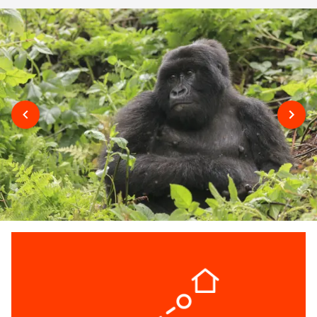
thousand hills". De travle gatene strekker seg over frodige
åser, og blandingen av gammel og ny bebyggelse i alle
høyder og fasonger gir byen en særegen fotogenisk sjarm.
ET MØRKT KAPITTEL I RWANDA'S
HISTORIE
Rwanda er nok reisemålet du i utgangspunktet ikke ønsker
at skal være som på film. Spesielt hvis du har sett "Hotel
Rwanda" (2005), "Sometimes in April" (2004), "A sunday in
Kigali" (2006) eller andre filmer som beskriver det verste året
i Rwandas historie. Ta turen til Kigali Memorial Centre i
hovedstaden for å skru tilbake tiden, og se hva som
skjedde under det blodige folkemordet i 1994. Om ikke du
allerede har fått et godt inntrykk av Rwanda vil hvertfall et
besøk på museet sette ting i perspektiv, og resultatet av den
ekstraordinære oppreisingen av samfunnet vil bli enda
tydeligere.