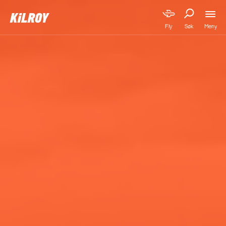
Meny
Fly
Søk