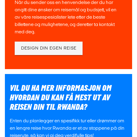
Når du sender oss en henvendelse der du har
tilbringe tid med fjellgorillaene. Kjenn hjertet pumpe når du
angitt dine ønsker om reisemål og budsjett, vil en
stirrer inn i øynene på en av disse ville skapningene, som i
av våre reisespesialister lete etter de beste
bunn og grunn ikke er så ulik deg selv. Det oppstår kanskje
billettene og mulighetene, og deretter ta kontakt
ikke magi eller kjærlighet, men opplevelsen kommer
med deg.
definitivt til å stå som et høydepunkt for resten av livet.
KLIMA I RWANDA
DESIGN DIN EGEN REISE
På tross av beliggenheten nær ekvator ligger
temperaturene i Rwanda på rundt behagelige 20 grader
de fleste steder på grunn av høyden. Hvert år har to
regntider og to tørkeperioder. Reiser du mellom juni og
VIL DU HA MER INFORMASJON OM
september får du et varmt og tørt opphold, mens regntiden
strekker seg fra mars til mai og fra oktober til november.
HVORDAN DU KAN FÅ MEST UT AV
REISEN DIN TIL RWANDA?
PÅ REISE I RWANDA
Enten du planlegger en spesifikk tur eller drømmer om
De fleste byene kan fint oppleves til fots. Det er tross alt den
en lengre reise hvor Rwanda er et av stoppene på din
beste måten å møte lokalbefolkningen og oppleve livet i
reiserute, så kan vi gi deg verdifulle tips!
gatene på. Skal du videre rundt i landet finnes det gode