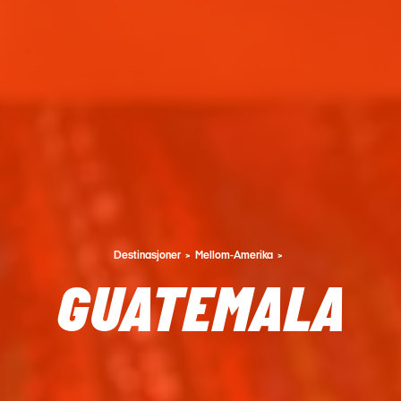
Destinasjoner
Mellom-Amerika
GUATEMALA