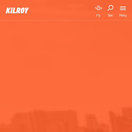
Meny
Fly
Søk