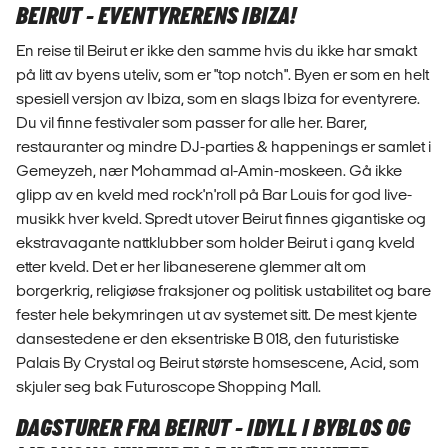
BEIRUT - EVENTYRERENS IBIZA!
En reise til Beirut er ikke den samme hvis du ikke har smakt
på litt av byens uteliv, som er "top notch". Byen er som en helt
spesiell versjon av Ibiza, som en slags Ibiza for eventyrere.
Du vil finne festivaler som passer for alle her. Barer,
restauranter og mindre DJ-parties & happenings er samlet i
Gemeyzeh, nær Mohammad al-Amin-moskeen. Gå ikke
glipp av en kveld med rock'n'roll på Bar Louis for god live-
musikk hver kveld. Spredt utover Beirut finnes gigantiske og
ekstravagante nattklubber som holder Beirut i gang kveld
etter kveld. Det er her libaneserene glemmer alt om
borgerkrig, religiøse fraksjoner og politisk ustabilitet og bare
fester hele bekymringen ut av systemet sitt. De mest kjente
dansestedene er den eksentriske B 018, den futuristiske
Palais By Crystal og Beirut største homsescene, Acid, som
skjuler seg bak Futuroscope Shopping Mall.
DAGSTURER FRA BEIRUT - IDYLL I BYBLOS OG