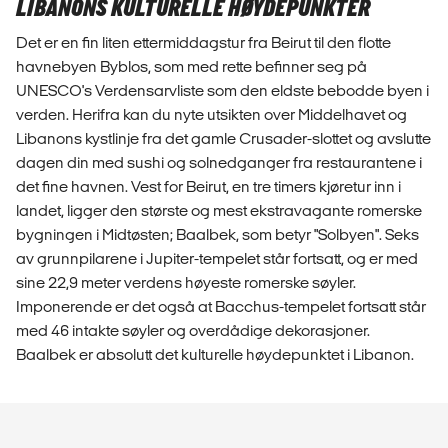
LIBANONS KULTURELLE HØYDEPUNKTER
Det er en fin liten ettermiddagstur fra Beirut til den flotte
havnebyen Byblos, som med rette befinner seg på
UNESCO's Verdensarvliste som den eldste bebodde byen i
verden. Herifra kan du nyte utsikten over Middelhavet og
Libanons kystlinje fra det gamle Crusader-slottet og avslutte
dagen din med sushi og solnedganger fra restaurantene i
det fine havnen. Vest for Beirut, en tre timers kjøretur inn i
landet, ligger den største og mest ekstravagante romerske
bygningen i Midtøsten; Baalbek, som betyr "Solbyen". Seks
av grunnpilarene i Jupiter-tempelet står fortsatt, og er med
sine 22,9 meter verdens høyeste romerske søyler.
Imponerende er det også at Bacchus-tempelet fortsatt står
med 46 intakte søyler og overdådige dekorasjoner.
Baalbek er absolutt det kulturelle høydepunktet i Libanon.