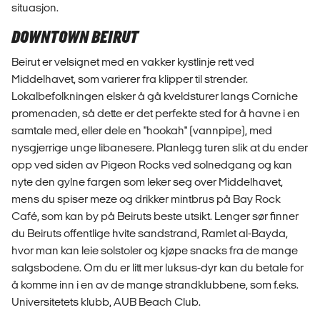
situasjon.
DOWNTOWN BEIRUT
Beirut er velsignet med en vakker kystlinje rett ved
Middelhavet, som varierer fra klipper til strender.
Lokalbefolkningen elsker å gå kveldsturer langs Corniche
promenaden, så dette er det perfekte sted for å havne i en
samtale med, eller dele en "hookah" (vannpipe), med
nysgjerrige unge libanesere. Planlegg turen slik at du ender
opp ved siden av Pigeon Rocks ved solnedgang og kan
nyte den gylne fargen som leker seg over Middelhavet,
mens du spiser meze og drikker mintbrus på Bay Rock
Café, som kan by på Beiruts beste utsikt. Lenger sør finner
du Beiruts offentlige hvite sandstrand, Ramlet al-Bayda,
hvor man kan leie solstoler og kjøpe snacks fra de mange
salgsbodene. Om du er litt mer luksus-dyr kan du betale for
å komme inn i en av de mange strandklubbene, som f.eks.
Universitetets klubb, AUB Beach Club.