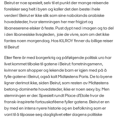
Beirut er noe spesielt, selv til et punkt der mange reisende
forelsker seg helt i byen og kaller det den beste i hele
verden! Beirut er ikke slik som sine nabolands arabiske
hovedsteder, hvor stemningen her mer frigjort og
libaneserene elsker å feste. Pust dypt ned i magen og ta del
i den libanesiske livsgleden, joie de vivre, som om det ikke
fantes noen morgendag. Hos KILROY finner du billige reiser
til Beirut!
Etter flere år med borgerkrig og påfølgende politisk uro har
livet kommet tilbake til gatene i Beirut: forretningsmenn,
kvinner som shopper og lekende barn er igjen med på å
fylle gatene i Beirut, også kalt Midtøstens Paris. De to byene
ligner derimot ikke, siden Beirut, som resten av Midtøstens
betong-dominerte hovedsteder, ikke er noen sexy by. Men
stemningen er der. Spesielt rundt Place d'Etoile hvor de
fransk-inspirerte fortauskafèene fyller gatene. Beirut er en
by med en intens nyere historie og en befolkning som er
vant til å tilpasse seg dagliglivet etter dagens politiske