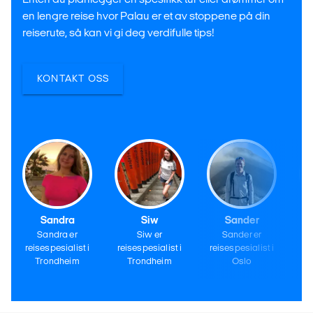
en lengre reise hvor Palau er et av stoppene på din
reiserute, så kan vi gi deg verdifulle tips!
KONTAKT OSS
Sandra
Siw
Sander
Sandra er
Siw er
Sander er
reisespesialist i
reisespesialist i
reisespesialist i
re
Trondheim
Trondheim
Oslo