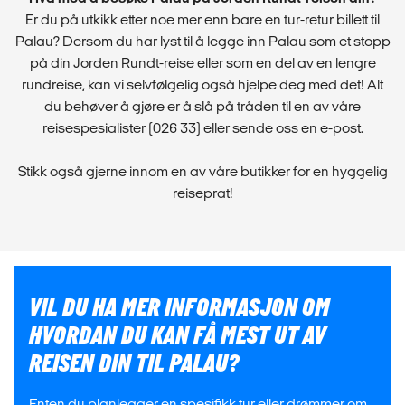
Er du på utkikk etter noe mer enn bare en tur-retur billett til
Palau? Dersom du har lyst til å legge inn Palau som et stopp
på din Jorden Rundt-reise eller som en del av en lengre
rundreise, kan vi selvfølgelig også hjelpe deg med det! Alt
du behøver å gjøre er å slå på tråden til en av våre
reisespesialister (026 33) eller sende oss en e-post.
Stikk også gjerne innom en av våre butikker for en hyggelig
reiseprat!
VIL DU HA MER INFORMASJON OM
HVORDAN DU KAN FÅ MEST UT AV
REISEN DIN TIL PALAU?
Enten du planlegger en spesifikk tur eller drømmer om