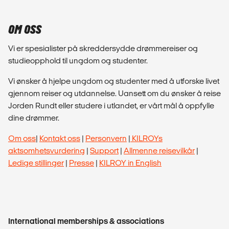
OM OSS
Vi er spesialister på skreddersydde drømmereiser og
studieopphold til ungdom og studenter.
Vi ønsker å hjelpe ungdom og studenter med å utforske livet
gjennom reiser og utdannelse. Uansett om du ønsker å reise
Jorden Rundt eller studere i utlandet, er vårt mål å oppfylle
dine drømmer.
Om oss
|
Kontakt oss
|
Personvern
|
KILROYs
aktsomhetsvurdering
|
Support
|
Allmenne reisevilkår
|
Ledige stillinger
|
Presse
|
KILROY in English
International memberships & associations