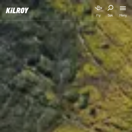
Meny
Fly
Søk