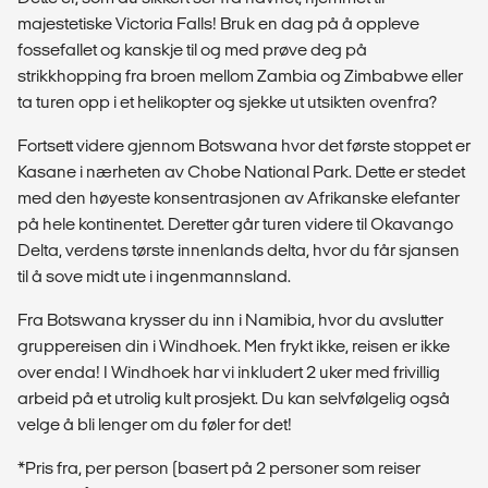
majestetiske Victoria Falls! Bruk en dag på å oppleve
fossefallet og kanskje til og med prøve deg på
strikkhopping fra broen mellom Zambia og Zimbabwe eller
ta turen opp i et helikopter og sjekke ut utsikten ovenfra?
Fortsett videre gjennom Botswana hvor det første stoppet er
Kasane i nærheten av Chobe National Park. Dette er stedet
med den høyeste konsentrasjonen av Afrikanske elefanter
på hele kontinentet. Deretter går turen videre til Okavango
Delta, verdens tørste innenlands delta, hvor du får sjansen
til å sove midt ute i ingenmannsland.
Fra Botswana krysser du inn i Namibia, hvor du avslutter
gruppereisen din i Windhoek. Men frykt ikke, reisen er ikke
over enda! I Windhoek har vi inkludert 2 uker med frivillig
arbeid på et utrolig kult prosjekt. Du kan selvfølgelig også
velge å bli lenger om du føler for det!
*Pris fra, per person (basert på 2 personer som reiser