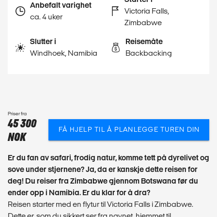
Anbefalt varighet
Victoria Falls,
ca. 4 uker
Zimbabwe
Slutter i
Reisemåte
Windhoek, Namibia
Backbacking
Priser fra
45 300
FÅ HJELP TIL Å PLANLEGGE TUREN DIN
NOK
Er du fan av safari, frodig natur, komme tett på dyrelivet og
sove under stjernene? Ja, da er kanskje dette reisen for
deg! Du reiser fra Zimbabwe gjennom Botswana før du
ender opp i Namibia. Er du klar for å dra?
Reisen starter med en flytur til Victoria Falls i Zimbabwe.
Dette er, som du sikkert ser fra navnet, hjemmet til