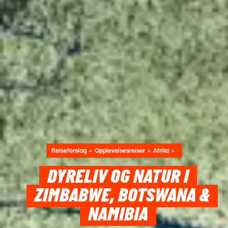
Reiseforslag
Opplevelsesreiser
Afrika
DYRELIV OG NATUR I
ZIMBABWE, BOTSWANA &
NAMIBIA