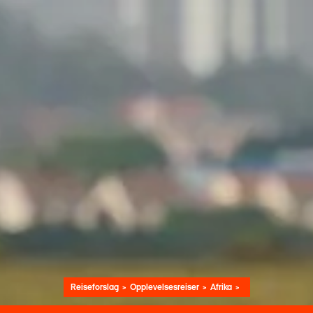
Reiseforslag
Opplevelsesreiser
Afrika