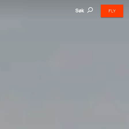
Søk
FLY