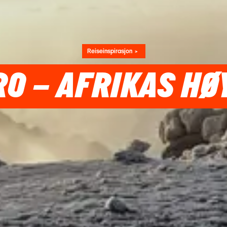
Reiseinspirasjon
O – AFRIKAS HØ