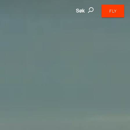
Søk
FLY