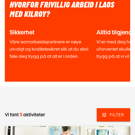
HVORFOR FRIVILLIG ARBEID I LAOS
MED KILROY?
Sikkerhet
Alltid tilgjenge
Våre samarbeidspartnere er nøye
Vi er med deg hele
utvalgt og kvalitetssikret slik at du skal
uforventet skulle 
føle deg trygg på at alt er i orden.
trygg på at vi vil h
Vi fant
3
aktiviteter
FILTER