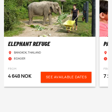
ELEPHANT REFUGE
PAL
BANGKOK, THAILAND
F
8 DAGER
1
FROM
FRO
4 648 NOK
7 2
SEE AVAILABLE DATES