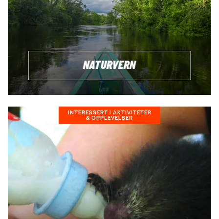
som regel at man har grunnleggende ferdigheter i spansk
eller portugisisk. I de aller fleste tilfeller vil du ha mulighet for
å ta språkkurs i forkant av eller underveis i det frivillige
arbeidet.
NATURVERN
HVORFOR SKAL MAN BETALE FOR Å JOBBE SOM
FRIVILLIG?
Det du betaler for er med til å dekke følgende:
INTERESSERT I AKTIVITETER
Overnatting
& OPPLEVELSER
Måltider
24-timers assistanse om noe skulle skje
Koordineringskostnader knyttet til prosjektet
Lokal transport til og fra prosjektet
Donasjon til prosjektet
Administrasjon av prosjektet
HVA INNGÅR I PROSJEKTENE?