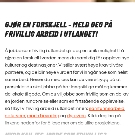
GJØR EN FORSKJELL - MELD DEG PÅ
FRIVILLIG ARBEID I UTLANDET!
Å jobbe som frivillig i utlandet gir deg en unik mulighet til å
gjøre en forskjell i verden mens du samtidig får oppleve nye
kulturer og destinasjoner. Vi stiller svært høye krav til våre
partnere, og de blir nøye vurdert før vi inngår noe som helst
samarbeid. Reiser du med oss kan du være trygg på at
prosjektet du skal jobbe på har langsiktige mål og kommer
de lokale til gode. Om du vil jobbe som frivillig som en del av
en jorden rundt-reise eller som en frittstående opplevelse,
så tilbyr vi frivillig arbeid i utlandet innen:
samfunnsarbeid
,
naturvern
,
marin bevaring
og
dyrevern
. Klikk deg inn på
linkene nedenfor for å lese mer om de ulike prosjektene.