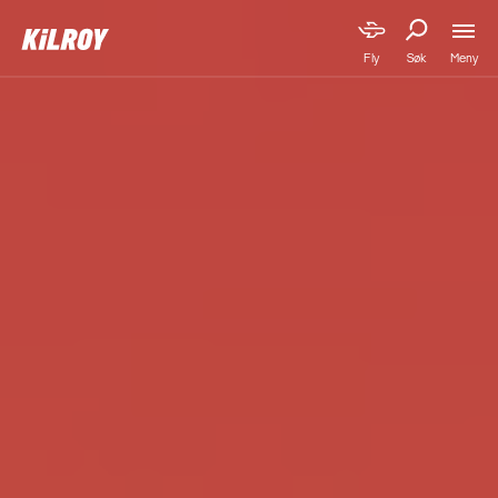
Meny
Fly
Søk