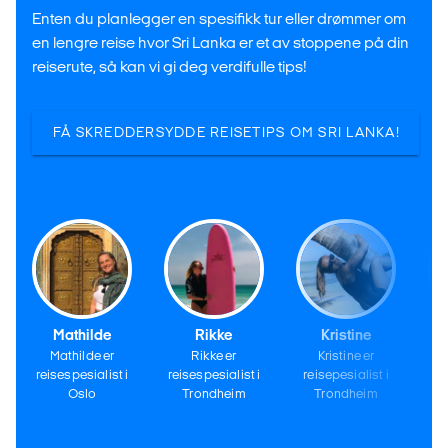
Enten du planlegger en spesifikk tur eller drømmer om
en lengre reise hvor Sri Lanka er et av stoppene på din
reiserute, så kan vi gi deg verdifulle tips!
FÅ SKREDDERSYDDE REISETIPS OM SRI LANKA!
Mathilde
Rikke
Kristine
Mathilde er
Rikke er
Kristine er
reisespesialist i
reisespesialist i
reisepesialist i
re
Oslo
Trondheim
Trondheim