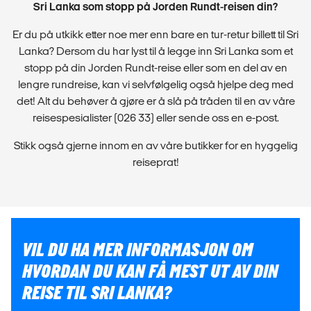
Sri Lanka som stopp på Jorden Rundt-reisen din?
Er du på utkikk etter noe mer enn bare en tur-retur billett til Sri
Lanka? Dersom du har lyst til å legge inn Sri Lanka som et
stopp på din Jorden Rundt-reise eller som en del av en
lengre rundreise, kan vi selvfølgelig også hjelpe deg med
det! Alt du behøver å gjøre er å slå på tråden til en av våre
reisespesialister (026 33) eller sende oss en e-post.
Stikk også gjerne innom en av våre butikker for en hyggelig
reiseprat!
VIL DU HA MER INFORMASJON OM
HVORDAN DU KAN FÅ MEST UT AV DIN
REISE TIL SRI LANKA?