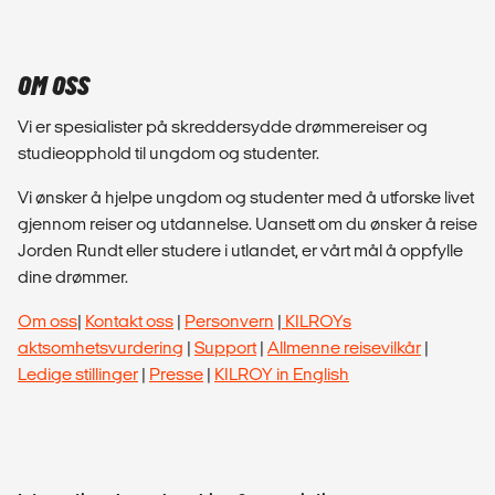
OM OSS
Vi er spesialister på skreddersydde drømmereiser og
studieopphold til ungdom og studenter.
Vi ønsker å hjelpe ungdom og studenter med å utforske livet
gjennom reiser og utdannelse. Uansett om du ønsker å reise
Jorden Rundt eller studere i utlandet, er vårt mål å oppfylle
dine drømmer.
Om oss
|
Kontakt oss
|
Personvern
|
KILROYs
aktsomhetsvurdering
|
Support
|
Allmenne reisevilkår
|
Ledige stillinger
|
Presse
|
KILROY in English