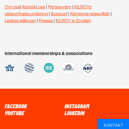
Om oss
|
Kontakt oss
|
Personvern
|
KILROYs
aktsomhetsvurdering
|
Support
|
Allmenne reisevilkår
|
Ledige stillinger
|
Presse
|
KILROY in English
International memberships & associations
FACEBOOK
INSTAGRAM
YOUTUBE
LINKEDIN
KONTAKT