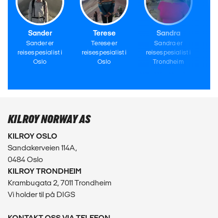
Sander
Terese
Sandra
Sander er
Terese er
Sandra er
reisespesialist i
reisespesialist i
reisespesialist i
re
Oslo
Oslo
Trondheim
KILROY NORWAY AS
KILROY OSLO
Sandakerveien 114A,
0484 Oslo
KILROY TRONDHEIM
Krambugata 2, 7011 Trondheim
Vi holder til på DIGS
KONTAKT OSS VIA TELEFON