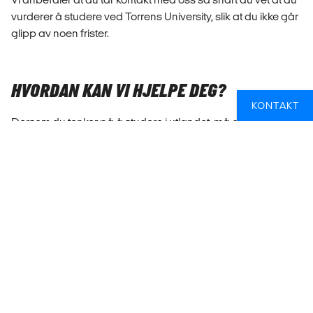
vurderer å studere ved Torrens University, slik at du ikke går
glipp av noen frister.
HVORDAN KAN VI HJELPE DEG?
KONTAKT
Dersom du tenker på å studere i utlandet, må du ikke nøle
med å ta kontakt. Hos oss får du en personlig studieveileder
som hjelper deg gjennom hele prosessen - fra dine første
spørsmål om å studere i utlandet til du er trygt framme på
ditt nye hjem. Og det beste av alt? Vår hjelp er helt gratis og
uforpliktende!
BESTILL GRATIS STUDIEVEILEDNING