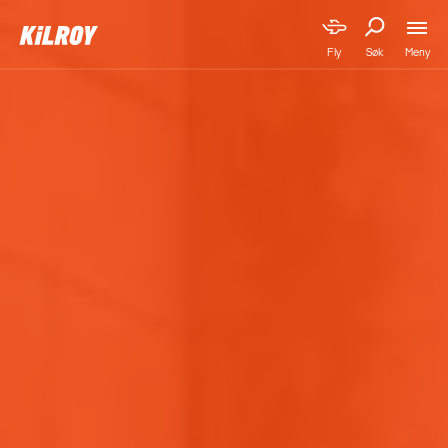
Meny
Fly
Søk