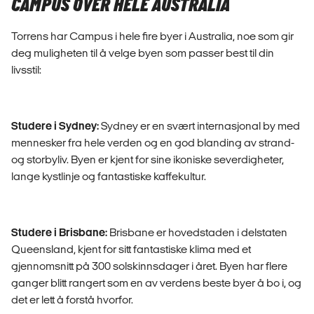
CAMPUS OVER HELE AUSTRALIA
Torrens har Campus i hele fire byer i Australia, noe som gir
deg muligheten til å velge byen som passer best til din
livsstil:
Studere i Sydney:
Sydney er en svært internasjonal by med
mennesker fra hele verden og en god blanding av strand-
og storbyliv. Byen er kjent for sine ikoniske severdigheter,
lange kystlinje og fantastiske kaffekultur.
Studere i Brisbane:
Brisbane er hovedstaden i delstaten
Queensland, kjent for sitt fantastiske klima med et
gjennomsnitt på 300 solskinnsdager i året. Byen har flere
ganger blitt rangert som en av verdens beste byer å bo i, og
det er lett å forstå hvorfor.