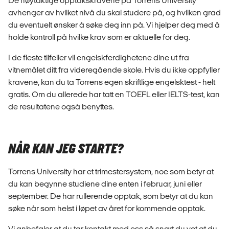
De nøytaktige opptakskravene på Torrens University
avhenger av hvilket nivå du skal studere på, og hvilken grad
du eventuelt ønsker å søke deg inn på. Vi hjelper deg med å
holde kontroll på hvilke krav som er aktuelle for deg.
I de fleste tilfeller vil engelskferdighetene dine ut fra
vitnemålet ditt fra videregående skole. Hvis du ikke oppfyller
kravene, kan du ta Torrens egen skriftlige engelsktest - helt
gratis. Om du allerede har tatt en TOEFL eller IELTS-test, kan
de resultatene også benyttes.
NÅR KAN JEG STARTE?
Torrens University har et trimestersystem, noe som betyr at
du kan begynne studiene dine enten i februar, juni eller
september. De har rullerende opptak, som betyr at du kan
søke når som helst i løpet av året for kommende opptak.
Vi anbefaler at du tar kontakt med oss så snart du vet at du