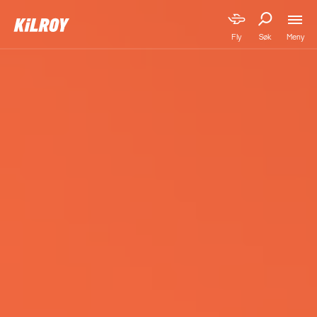
Meny
Fly
Søk