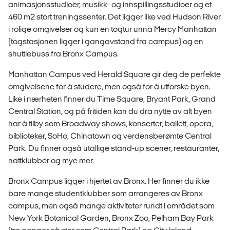
animasjonsstudioer, musikk- og innspillingsstudioer og et
460 m2 stort treningssenter. Det ligger like ved Hudson River
i rolige omgivelser og kun en togtur unna Mercy Manhattan
(togstasjonen ligger i gangavstand fra campus) og en
shuttlebuss fra Bronx Campus.
Manhattan Campus ved Herald Square gir deg de perfekte
omgivelsene for å studere, men også for å utforske byen.
Like i nærheten finner du Time Square, Bryant Park, Grand
Central Station, og på fritiden kan du dra nytte av alt byen
har å tilby som Broadway shows, konserter, ballett, opera,
biblioteker, SoHo, Chinatown og verdensberømte Central
Park. Du finner også utallige stand-up scener, restauranter,
nattklubber og mye mer.
Bronx Campus ligger i hjertet av Bronx. Her finner du ikke
bare mange studentklubber som arrangeres av Bronx
campus, men også mange aktiviteter rundt i området som
New York Botanical Garden, Bronx Zoo, Pelham Bay Park