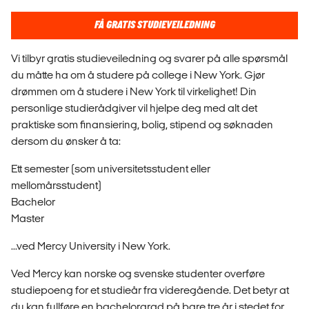
FÅ GRATIS STUDIEVEILEDNING
Vi tilbyr gratis studieveiledning og svarer på alle spørsmål
du måtte ha om å studere på college i New York. Gjør
drømmen om å studere i New York til virkelighet! Din
personlige studierådgiver vil hjelpe deg med alt det
praktiske som finansiering, bolig, stipend og søknaden
dersom du ønsker å ta:
Ett semester (som universitetsstudent eller
mellomårsstudent)
Bachelor
Master
...ved Mercy University i New York.
Ved Mercy kan norske og svenske studenter overføre
studiepoeng for et studieår fra videregående. Det betyr at
du kan fullføre en bachelorgrad på bare tre år i stedet for