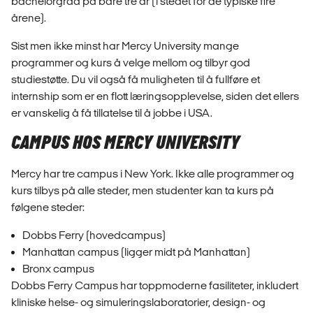
bachelorgrad på bare tre år (i stedet for de typiske fire
årene).
Sist men ikke minst har Mercy University mange
programmer og kurs å velge mellom og tilbyr god
studiestøtte. Du vil også få muligheten til å fullføre et
internship som er en flott læringsopplevelse, siden det ellers
er vanskelig å få tillatelse til å jobbe i USA.
CAMPUS HOS MERCY UNIVERSITY
Mercy har tre campus i New York. Ikke alle programmer og
kurs tilbys på alle steder, men studenter kan ta kurs på
følgene steder:
Dobbs Ferry (hovedcampus)
Manhattan campus (ligger midt på Manhattan)
Bronx campus
Dobbs Ferry Campus har toppmoderne fasiliteter, inkludert
kliniske helse- og simuleringslaboratorier, design- og