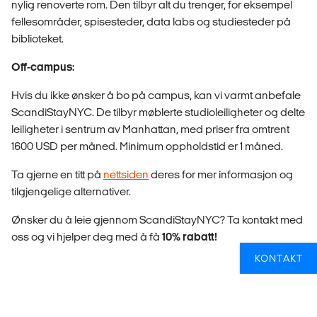
nylig renoverte rom. Den tilbyr alt du trenger, for eksempel
fellesområder, spisesteder, data labs og studiesteder på
biblioteket.
Off-campus:
Hvis du ikke ønsker å bo på campus, kan vi varmt anbefale
ScandiStayNYC. De tilbyr møblerte studioleiligheter og delte
leiligheter i sentrum av Manhattan, med priser fra omtrent
1600 USD per måned. Minimum oppholdstid er 1 måned.
Ta gjerne en titt på
nettsiden
deres for mer informasjon og
tilgjengelige alternativer.
Ønsker du å leie gjennom ScandiStayNYC? Ta kontakt med
oss og vi hjelper deg med å få
10% rabatt!
KONTAKT
KAN JEG JOBBE MENS JEG STUDERER PÅ