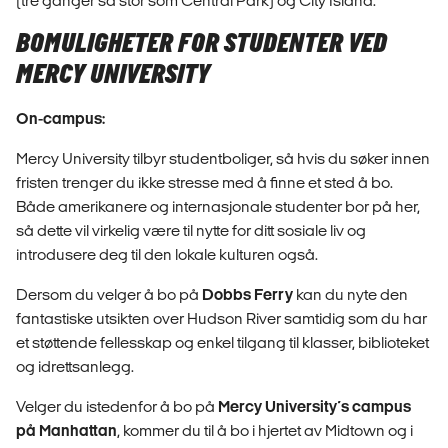
(tre ganger så stor som Central Park) og City Island.
BOMULIGHETER FOR STUDENTER VED
MERCY UNIVERSITY
On-campus:
Mercy University tilbyr studentboliger, så hvis du søker innen
fristen trenger du ikke stresse med å finne et sted å bo.
Både amerikanere og internasjonale studenter bor på her,
så dette vil virkelig være til nytte for ditt sosiale liv og
introdusere deg til den lokale kulturen også.
Dersom du velger å bo på
Dobbs Ferry
kan du nyte den
fantastiske utsikten over Hudson River samtidig som du har
et støttende fellesskap og enkel tilgang til klasser, biblioteket
og idrettsanlegg.
Velger du istedenfor å bo på
Mercy University´s campus
på Manhattan
, kommer du til å bo i hjertet av Midtown og i