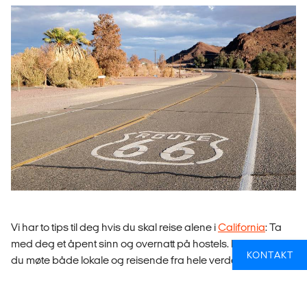
Vi har to tips til deg hvis du skal reise alene i
California
: Ta
med deg et åpent sinn og overnatt på hostels. På hotels vil
KONTAKT
du møte både lokale og reisende fra hele verden, og hvis
det er noe amerikanerne er gode til så er det small-talk og å
være gjestfrie. Du kan derfor være sikker på at du alltid har