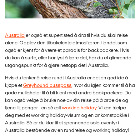
Australia
er også et supert sted å dra til hvis du skal reise
alene. Opplev den tilbakelente atmosfæren i landet som
også er kjent for å være et paradis for backpackere. Hvis
du kan å
surfe
, eller har lyst å lære det, har du et glimrende
utgangspunkt for å gjøre nettopp det i Australia.
Hvis du tenker å reise rundt i Australia er det en god ide å
kjøpe et
Greyhound busspass
, hvor du igjen kommer til å ha
gode muligheter til å bli kjent med andre backpackere. Du
kan også velge å bruke noe av din reise på å arbeide og
tjene litt penger - en såkalt
working holiday
. Vi kan hjelpe
deg med et working holiday-visum og en ankomstpakke i
Australia. Så er du klar til et spennende solo-eventyr i
Australia bestående av en rundreise og working holiday!