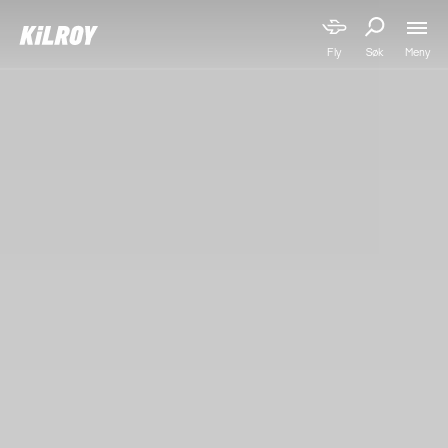
Meny
Fly
Søk